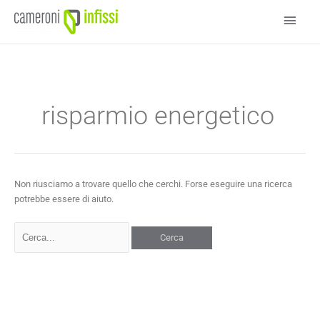
Vai
Men
al
contenuto
princ
Cerca:
risparmio energetico
Non riusciamo a trovare quello che cerchi. Forse eseguire una ricerca
potrebbe essere di aiuto.