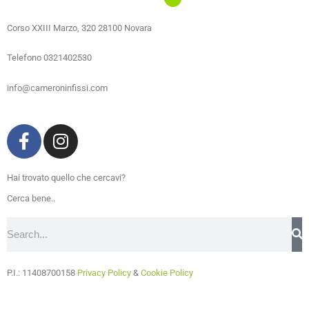
Corso XXIII Marzo, 320 28100 Novara
Telefono 0321402530
info@cameroninfissi.com
F
I
a
n
c
s
Hai trovato quello che cercavi?
e
t
b
a
Cerca bene..
o
g
Cerca
o
r
k
a
-
m
P.I.: 11408700158
Privacy Policy
&
Cookie Policy
f