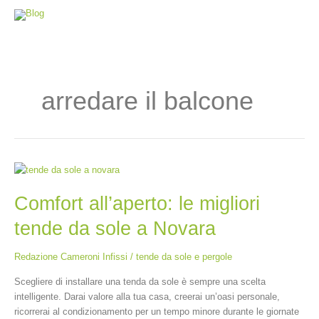
Vai
al
contenuto
arredare il balcone
Comfort
all’aperto:
Comfort all’aperto: le migliori
le
migliori
tende da sole a Novara
tende
da
Redazione Cameroni Infissi
/
tende da sole e pergole
sole
a
Scegliere di installare una tenda da sole è sempre una scelta
Novara
intelligente. Darai valore alla tua casa, creerai un’oasi personale,
ricorrerai al condizionamento per un tempo minore durante le giornate