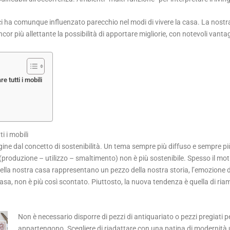
i ha comunque influenzato parecchio nel modi di vivere la casa. La nostra
ncor più allettante la possibilità di apportare migliorie, con notevoli vant
 tutti i mobili
 i mobili
ne dal concetto di sostenibilità. Un tema sempre più diffuso e sempre più 
oduzione – utilizzo – smaltimento) non è più sostenibile. Spesso il motivo
della nostra casa rappresentano un pezzo della nostra storia, l’emozione d
asa, non è più così scontato. Piuttosto, la nuova tendenza è quella di riam
Non è necessario disporre di pezzi di antiquariato o pezzi pregiati per 
appartengono. Scegliere di riadattare con una patina di modernità 