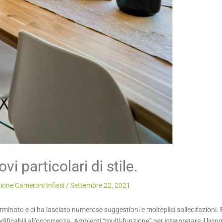
i particolari di stile.
ione Cameroni Infissi
/
Settembre 22, 2021
minato e ci ha lasciato numerose suggestioni e molteplici sollecitazioni.
odificabili all’occorrenza. Ambienti “multi-funzione” per interpretare il livi