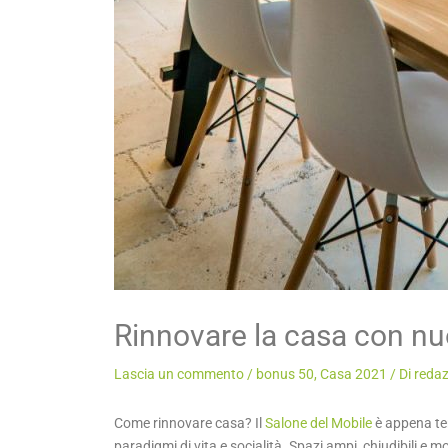
Rinnovare la casa con nuov
Lascia un commento
/
bonus 50
,
Casa 2021
/ Di
redaz
Come rinnovare casa? Il
Salone del Mobile
è appena ter
paradigmi di vita e socialità. Spazi ampi, chiudibili e m