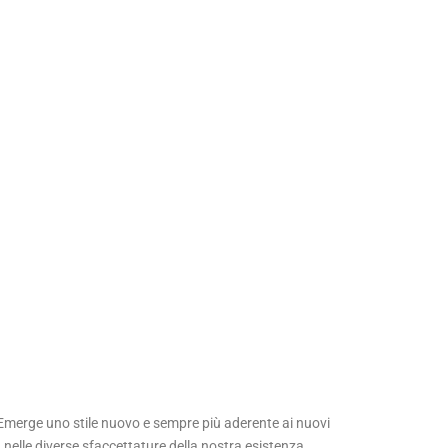
 Emerge uno stile nuovo e sempre più aderente ai nuovi
ng nelle diverse sfaccettature della nostra esistenza.