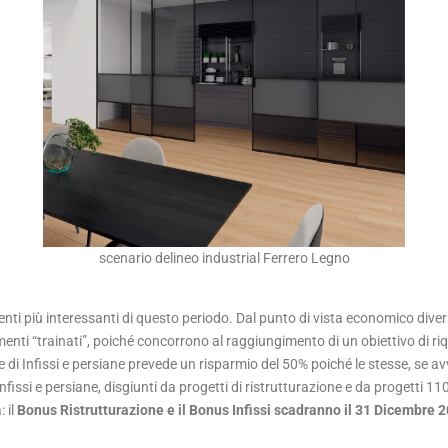
scenario delineo industrial Ferrero Legno
enti più interessanti di questo periodo. Dal punto di vista economico diver
enti “trainati”, poiché concorrono al raggiungimento di un obiettivo di riqua
 di Infissi e persiane prevede un risparmio del 50% poiché le stesse, se av
nfissi e persiane, disgiunti da progetti di ristrutturazione e da progetti 1
 il
Bonus Ristrutturazione e il Bonus Infissi scadranno il 31 Dicembre 