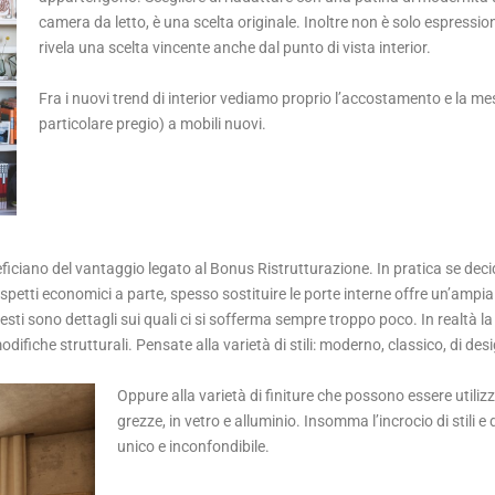
camera da letto, è una scelta originale. Inoltre non è solo espression
rivela una scelta vincente anche dal punto di vista interior.
Fra i nuovi trend di interior vediamo proprio l’accostamento e la me
particolare pregio) a mobili nuovi.
ficiano del vantaggio legato al Bonus Ristrutturazione. In pratica se decid
petti economici a parte, spesso sostituire le porte interne offre un’ampia po
uesti sono dettagli sui quali ci si sofferma sempre troppo poco. In realtà la
difiche strutturali. Pensate alla varietà di stili: moderno, classico, di des
Oppure alla varietà di finiture che possono essere utilizza
grezze, in vetro e alluminio. Insomma l’incrocio di stili e
unico e inconfondibile.