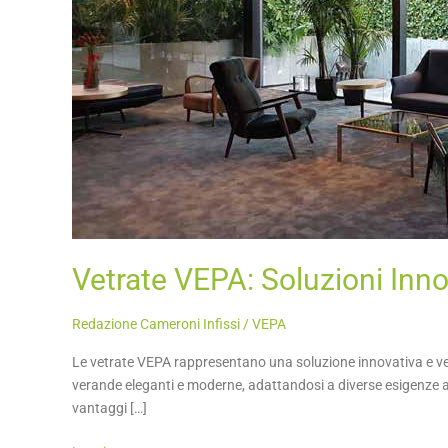
Libera
Vetrate VEPA: Soluzioni Inno
Redazione Cameroni Infissi
/
VEPA
Le vetrate VEPA rappresentano una soluzione innovativa e versat
verande eleganti e moderne, adattandosi a diverse esigenze abit
vantaggi […]