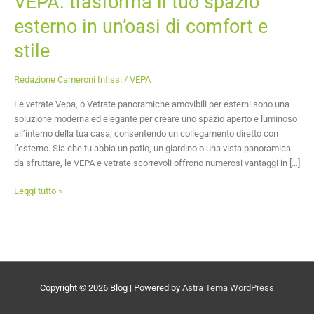
VEPA: trasforma il tuo spazio
e
esterno in un’oasi di comfort e
stile
stile
Redazione Cameroni Infissi
/
VEPA
Le vetrate Vepa, o Vetrate panoramiche amovibili per esterni sono una
soluzione moderna ed elegante per creare uno spazio aperto e luminoso
all’interno della tua casa, consentendo un collegamento diretto con
l’esterno. Sia che tu abbia un patio, un giardino o una vista panoramica
da sfruttare, le VEPA e vetrate scorrevoli offrono numerosi vantaggi in […]
Leggi tutto »
Copyright © 2026
Blog
| Powered by
Astra Tema WordPress