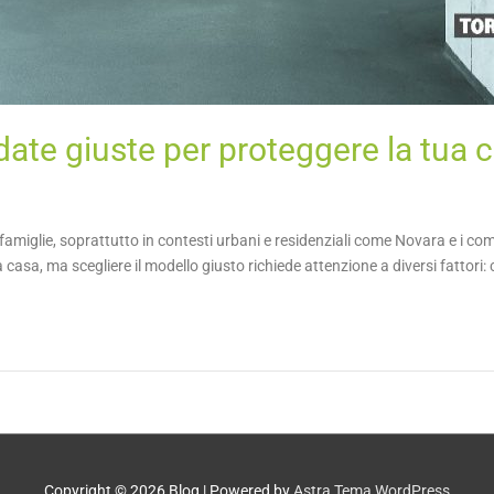
date giuste per proteggere la tua 
 famiglie, soprattutto in contesti urbani e residenziali come Novara e i co
la casa, ma scegliere il modello giusto richiede attenzione a diversi fattori:
Copyright © 2026
Blog
| Powered by
Astra Tema WordPress