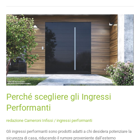
Perché
scegliere
gli
Ingressi
Performanti
Perché scegliere gli Ingressi
Performanti
redazione Cameroni Infissi
/
ingressi performanti
Gli ingressi performanti sono prodotti adatti a chi desidera potenziare la
sicurezza di casa, riducendo il rumore proveniente dall’esterno