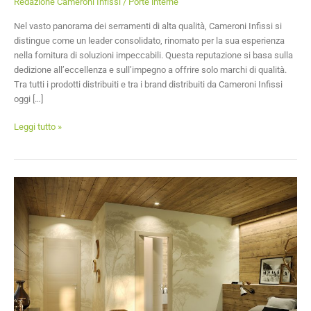
Redazione Cameroni Infissi
/
Porte interne
Nel vasto panorama dei serramenti di alta qualità, Cameroni Infissi si
distingue come un leader consolidato, rinomato per la sua esperienza
nella fornitura di soluzioni impeccabili. Questa reputazione si basa sulla
dedizione all’eccellenza e sull’impegno a offrire solo marchi di qualità.
Tra tutti i prodotti distribuiti e tra i brand distribuiti da Cameroni Infissi
oggi […]
Leggi tutto »
Esplorando
l’eleganza:
Porte
Interne
a
Novara
per
ambienti
unici