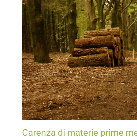
varietà
dei
bonus
casa
Carenza di materie prime met