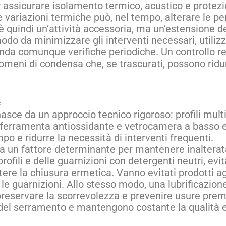
r assicurare isolamento termico, acustico e protezio
 e variazioni termiche può, nel tempo, alterare le p
 quindi un’attività accessoria, ma un’estensione de
n modo da minimizzare gli interventi necessari, util
nda comunque verifiche periodiche. Un controllo re
o fenomeni di condensa che, se trascurati, possono rid
e
nasce da un approccio tecnico rigoroso: profili mult
, ferramenta antiossidante e vetrocamera a basso e
po e ridurre la necessità di interventi frequenti.
 un fattore determinante per mantenere inalterata 
ofili e delle guarnizioni con detergenti neutri, evi
re la chiusura ermetica. Vanno evitati prodotti agg
le guarnizioni. Allo stesso modo, una lubrificazion
reservare la scorrevolezza e prevenire usure pre
del serramento e mantengono costante la qualità e