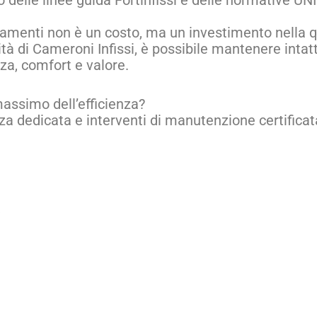
 delle linee guida Fortinfissi e delle normative UNI
ramenti non è un costo, ma un investimento nella qua
alità di Cameroni Infissi, è possibile mantenere int
nza, comfort e valore.
assimo dell’efficienza?
za dedicata e interventi di manutenzione certificat
a