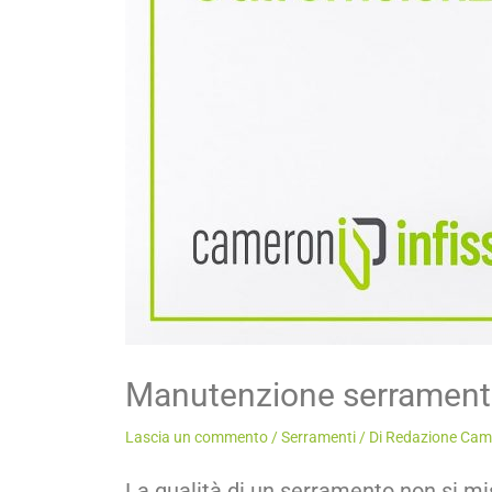
Manutenzione serramenti: 
Lascia un commento
/
Serramenti
/ Di
Redazione Came
La qualità di un serramento non si mis