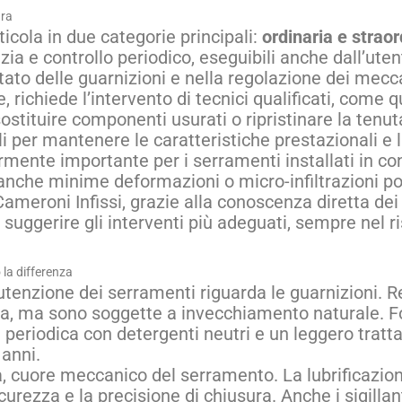
ura
icola in due categorie principali:
ordinaria e straor
zia e controllo periodico, eseguibili anche dall’uten
 stato delle guarnizioni e nella regolazione dei mec
 richiede l’intervento di tecnici qualificati, come q
sostituire componenti usurati o ripristinare la tenu
i per mantenere le caratteristiche prestazionali e 
rmente importante per i serramenti installati in con
i, anche minime deformazioni o micro-infiltrazioni 
ameroni Infissi, grazie alla conoscenza diretta dei p
 suggerire gli interventi più adeguati, sempre nel ri
o la differenza
utenzione dei serramenti riguarda le guarnizioni. Re
qua, ma sono soggette a invecchiamento naturale. Fort
a periodica con detergenti neutri e un leggero trat
 anni.
a, cuore meccanico del serramento. La lubrificazion
icurezza e la precisione di chiusura. Anche i sigillan