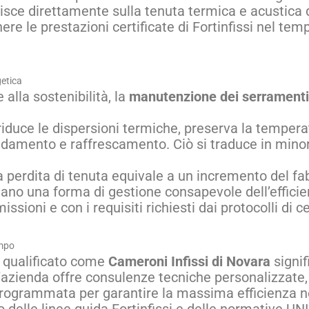
luisce direttamente sulla tenuta termica e acustica 
 le prestazioni certificate di Fortinfissi nel tem
getica
alla sostenibilità, la
manutenzione dei serramenti
duce le dispersioni termiche, preserva la temperat
aldamento e raffrescamento. Ciò si traduce in min
la perdita di tenuta equivale a un incremento del fa
entano una forma di gestione consapevole dell’effic
ssioni e con i requisiti richiesti dai protocolli di c
empo
e qualificato come
Cameroni Infissi di Novara
signif
’azienda offre consulenze tecniche personalizzate, 
programmata per garantire la massima efficienza n