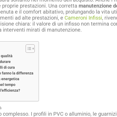
proprie prestazioni. Una corretta
manutenzione d
tenuta e il comfort abitativo, prolungando la vita ut
ramenti ad alte prestazioni, e
Cameroni Infissi
, rive
sione chiara: il valore di un infisso non termina c
 interventi mirati di manutenzione.
 qualità
 durare
li di cura
he fanno la differenza
a energetica
 nel tempo
’efficienza?
à
omplesso. I profili in PVC o alluminio, le guarnizio