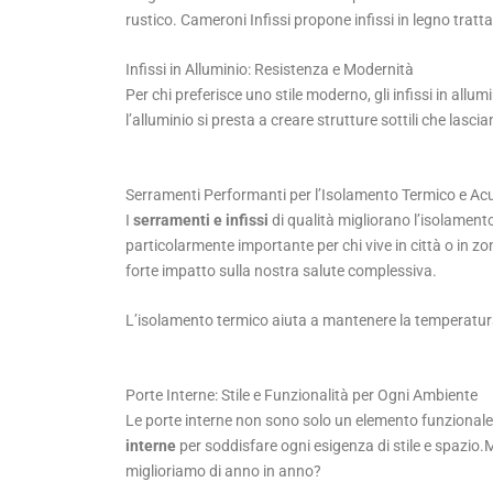
rustico. Cameroni Infissi propone infissi in legno tratt
Infissi in Alluminio: Resistenza e Modernità
Per chi preferisce uno stile moderno, gli infissi in all
l’alluminio si presta a creare strutture sottili che lasci
Serramenti Performanti per l’Isolamento Termico e Ac
I
serramenti e infissi
di qualità migliorano l’isolament
particolarmente importante per chi vive in città o in
forte impatto sulla nostra salute complessiva.
L’isolamento termico aiuta a mantenere la temperatura
Porte Interne: Stile e Funzionalità per Ogni Ambiente
Le porte interne non sono solo un elemento funzionale,
interne
per soddisfare ogni esigenza di stile e spazio.M
miglioriamo di anno in anno?