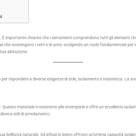
si
. È importante chiarire che i serramenti comprendono tutti gli elementi c
 i telai che sostengono i vetri o le ante, svolgendo un ruolo fondamentale p
a tua abitazione.
o
per rispondere a diverse esigenze di stile, isolamento e resistenza. La soc
e. Questo materiale è resistente alle intemperie e offre un eccellente isol
iversi stili di arredamento.
sua bellezza naturale. Gli infissi in legno offrono un’ottima capacità isola