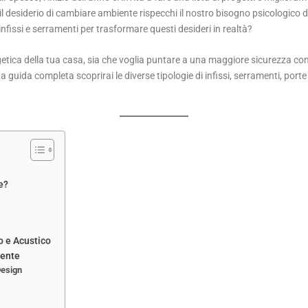
l desiderio di cambiare ambiente rispecchi il nostro bisogno psicologico di
nfissi e serramenti per trasformare questi desideri in realtà?
rgetica della tua casa, sia che voglia puntare a una maggiore sicurezza con
guida completa scoprirai le diverse tipologie di infissi, serramenti, porte 
e?
o e Acustico
iente
Design