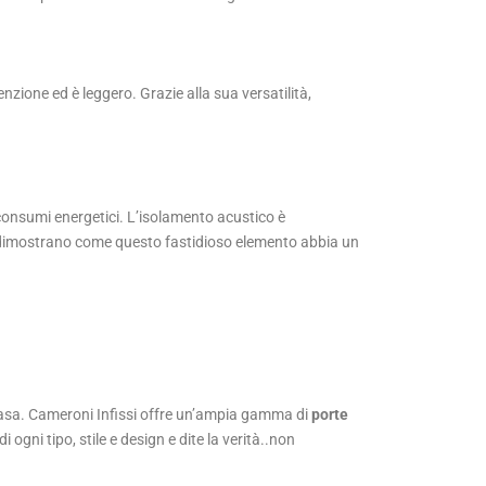
nzione ed è leggero. Grazie alla sua versatilità,
 consumi energetici. L’isolamento acustico è
he dimostrano come questo fastidioso elemento abbia un
 casa. Cameroni Infissi offre un’ampia gamma di
porte
gni tipo, stile e design e dite la verità..non