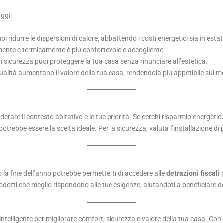
aggi:
puoi ridurre le dispersioni di calore, abbattendo i costi energetici sia in esta
mente e termicamente è più confortevole e accogliente.
di sicurezza puoi proteggere la tua casa senza rinunciare all’estetica.
 qualità aumentano il valore della tua casa, rendendola più appetibile sul m
derare il contesto abitativo e le tue priorità. Se cerchi risparmio energetic
otrebbe essere la scelta ideale. Per la sicurezza, valuta l’installazione di 
o la fine dell’anno potrebbe permetterti di accedere alle
detrazioni fiscali
p
odotti che meglio rispondono alle tue esigenze, aiutandoti a beneficiare del
 intelligente per migliorare comfort, sicurezza e valore della tua casa. C