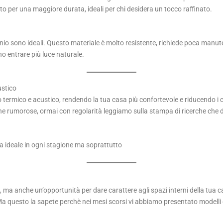
ato per una maggiore durata, ideali per chi desidera un tocco raffinato.
uminio sono ideali. Questo materiale è molto resistente, richiede poca manute
ano entrare più luce naturale.
ustico
o termico e acustico, rendendo la tua casa più confortevole e riducendo i
 zone rumorose, ormai con regolarità leggiamo sulla stampa di ricerche c
 ideale in ogni stagione ma soprattutto
 ma anche un’opportunità per dare carattere agli spazi interni della tua
a questo la sapete perchè nei mesi scorsi vi abbiamo presentato modelli di o