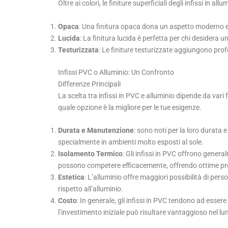
Oltre ai colori, le finiture superficiali degli infissi in al
Opaca
: Una finitura opaca dona un aspetto moderno e s
Lucida
: La finitura lucida è perfetta per chi desidera u
Testurizzata
: Le finiture testurizzate aggiungono profo
Infissi PVC o Alluminio: Un Confronto
Differenze Principali
La scelta tra infissi in PVC e alluminio dipende da vari 
quale opzione è la migliore per le tue esigenze.
Durata e Manutenzione
: sono noti per la loro durata
specialmente in ambienti molto esposti al sole.
Isolamento Termico
: Gli infissi in PVC offrono genera
possono competere efficacemente, offrendo ottime pre
Estetica
: L’alluminio offre maggiori possibilità di pers
rispetto all’alluminio.
Costo
: In generale, gli infissi in PVC tendono ad essere
l’investimento iniziale può risultare vantaggioso nel l