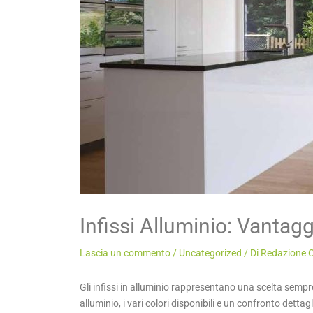
Infissi Alluminio: Vantagg
Lascia un commento
/
Uncategorized
/ Di
Redazione C
Gli infissi in alluminio rappresentano una scelta sempre
alluminio, i vari colori disponibili e un confronto dettag