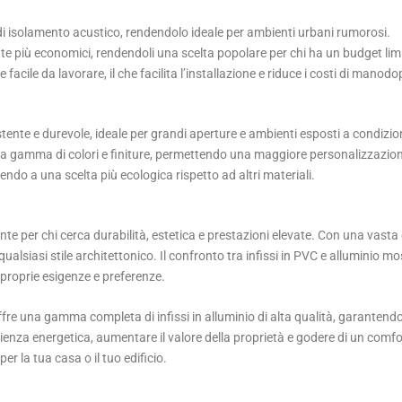
à di isolamento acustico, rendendolo ideale per ambienti urbani rumorosi.
nte più economici, rendendoli una scelta popolare per chi ha un budget lim
e facile da lavorare, il che facilita l’installazione e riduce i costi di manodo
tente e durevole, ideale per grandi aperture e ambienti esposti a condizio
pia gamma di colori e finiture, permettendo una maggiore personalizzazione
buendo a una scelta più ecologica rispetto ad altri materiali.
nte per chi cerca durabilità, estetica e prestazioni elevate. Con una vasta g
 qualsiasi stile architettonico. Il confronto tra infissi in PVC e alluminio
e proprie esigenze e preferenze.
 offre una gamma completa di infissi in alluminio di alta qualità, garantend
efficienza energetica, aumentare il valore della proprietà e godere di un comf
er la tua casa o il tuo edificio.