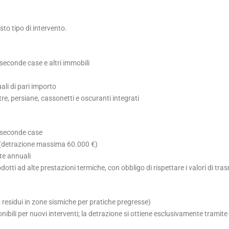
to tipo di intervento.
 seconde case e altri immobili
ali di pari importo
estre, persiane, cassonetti e oscuranti integrati
e seconde case
e (detrazione massima 60.000 €)
te annuali
odotti ad alte prestazioni termiche, con obbligo di rispettare i valori di tra
vo residui in zone sismiche per pratiche pregresse)
onibili per nuovi interventi; la detrazione si ottiene esclusivamente tramite