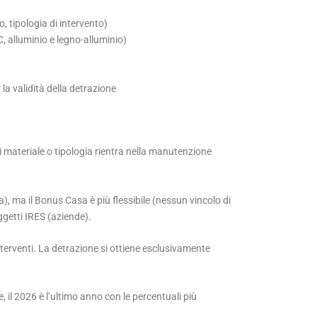
, tipologia di intervento)
C, alluminio e legno-alluminio)
a validità della detrazione
di materiale o tipologia rientra nella manutenzione
 ma il Bonus Casa è più flessibile (nessun vincolo di
getti IRES (aziende).
nterventi. La detrazione si ottiene esclusivamente
 il 2026 è l’ultimo anno con le percentuali più