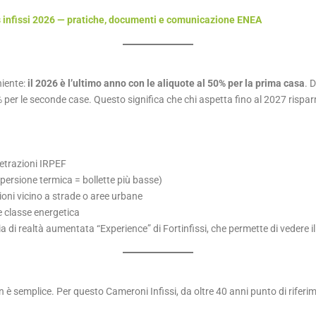
s infissi 2026 — pratiche, documenti e comunicazione ENEA
niente:
il 2026 è l’ultimo anno con le aliquote al 50% per la prima casa
. 
% per le seconde case. Questo significa che chi aspetta fino al 2027 risp
detrazioni IRPEF
persione termica = bollette più basse)
zioni vicino a strade o aree urbane
e classe energetica
 di realtà aumentata “Experience” di Fortinfissi, che permette di vedere il 
n è semplice. Per questo Cameroni Infissi, da oltre 40 anni punto di rifer