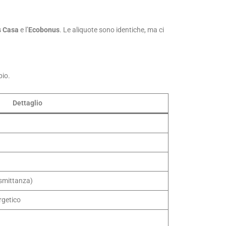
 Casa
e l’
Ecobonus
. Le aliquote sono identiche, ma ci
pio.
Dettaglio
asmittanza)
rgetico