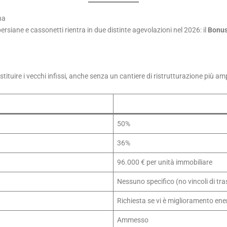
na
persiane e cassonetti rientra in due distinte agevolazioni nel 2026: il
Bonus
stituire i vecchi infissi, anche senza un cantiere di ristrutturazione più am
50%
36%
96.000 € per unità immobiliare
Nessuno specifico (no vincoli di tr
Richiesta se vi è miglioramento ene
Ammesso