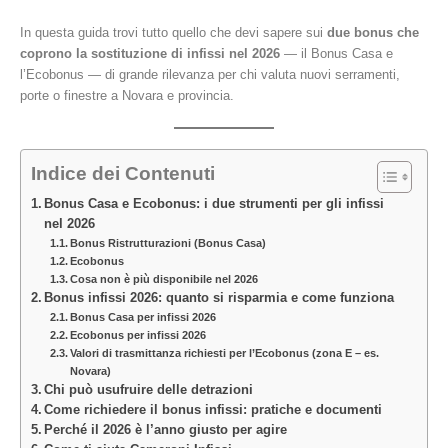
In questa guida trovi tutto quello che devi sapere sui
due bonus che
coprono la sostituzione di infissi nel 2026
— il Bonus Casa e
l’Ecobonus — di grande rilevanza per chi valuta nuovi serramenti,
porte o finestre a Novara e provincia.
Indice dei Contenuti
Bonus Casa e Ecobonus: i due strumenti per gli infissi
nel 2026
Bonus Ristrutturazioni (Bonus Casa)
Ecobonus
Cosa non è più disponibile nel 2026
Bonus infissi 2026: quanto si risparmia e come funziona
Bonus Casa per infissi 2026
Ecobonus per infissi 2026
Valori di trasmittanza richiesti per l’Ecobonus (zona E – es.
Novara)
Chi può usufruire delle detrazioni
Come richiedere il bonus infissi: pratiche e documenti
Perché il 2026 è l’anno giusto per agire