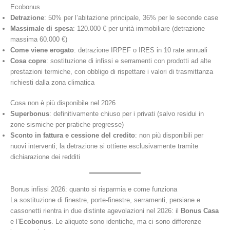
Ecobonus
Detrazione
: 50% per l’abitazione principale, 36% per le seconde case
Massimale di spesa
: 120.000 € per unità immobiliare (detrazione
massima 60.000 €)
Come viene erogato
: detrazione IRPEF o IRES in 10 rate annuali
Cosa copre
: sostituzione di infissi e serramenti con prodotti ad alte
prestazioni termiche, con obbligo di rispettare i valori di trasmittanza
richiesti dalla zona climatica
Cosa non è più disponibile nel 2026
Superbonus
: definitivamente chiuso per i privati (salvo residui in
zone sismiche per pratiche pregresse)
Sconto in fattura e cessione del credito
: non più disponibili per
nuovi interventi; la detrazione si ottiene esclusivamente tramite
dichiarazione dei redditi
Bonus infissi 2026: quanto si risparmia e come funziona
La sostituzione di finestre, porte-finestre, serramenti, persiane e
cassonetti rientra in due distinte agevolazioni nel 2026: il
Bonus Casa
e l’
Ecobonus
. Le aliquote sono identiche, ma ci sono differenze